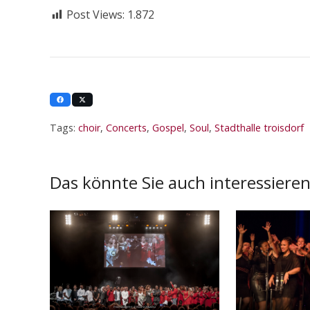
Post Views:
1.872
Tags:
choir
,
Concerts
,
Gospel
,
Soul
,
Stadthalle troisdorf
Das könnte Sie auch interessiere