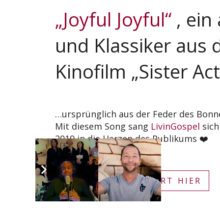
„Joyful Joyful“
, ein
und Klassiker aus
Kinofilm „Sister Act
…ursprünglich aus der Feder des Bon
Mit diesem Song sang
LivinGospel
sich
2019 in die Herzen des Publikums ❤️
FOTOS VOM KONZERT HIER