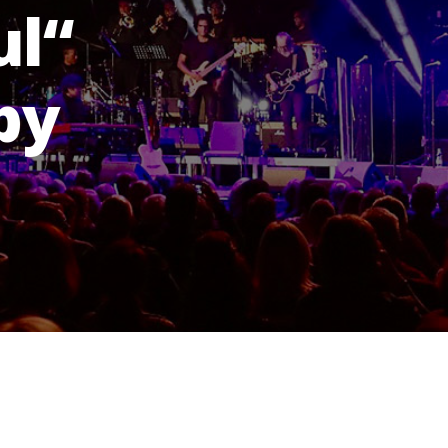
ul“
by