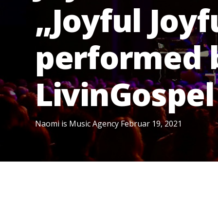
„Joyful Joyf
performed 
LivinGospel
Naomi is Music Agency
Februar 19, 2021