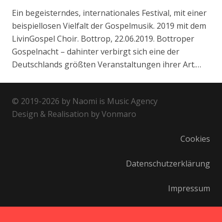
Ein begeisterndes, internationales Festival, mit einer
beispiellosen Vielfalt der Gospelmusik. 2019 mit dem
LivinGospel Choir. Bottrop, 22.06.2019. Bottroper
Gospelnacht – dahinter verbirgt sich eine der
Deutschlands größten Veranstaltungen ihrer Art.…
© 2019-2026 by Naomi is Music Agency
Design & Realisation by Vonmaro
Cookies
Datenschutzerklärung
Impressum