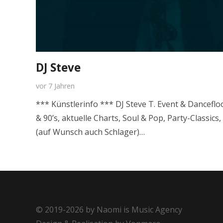
DJ Steve
vor 7 Jahren
*** Künstlerinfo *** DJ Steve T. Event & Dancefloo
& 90’s, aktuelle Charts, Soul & Pop, Party-Classics
(auf Wunsch auch Schlager)…
© 2019-2026 by Naomi is Music Agency