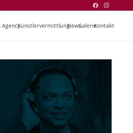
c Agency
Künstlervermittlung
News
Galerie
Kontakt