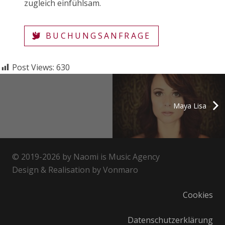
zugleich einfühlsam.
BUCHUNGSANFRAGE
Post Views:
630
Maya Lisa
© 2019-2026 by Naomi is Music Agency
Design & Realisation by Vonmaro
Cookies
Datenschutzerklärung