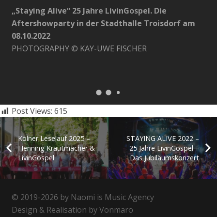
„Staying Alive“ 25 Jahre LivinGospel. Die
Aftershowparty in der Stadthalle Troisdorf am
08.10.2022
PHOTOGRAPHY © KAY-UWE FISCHER
Post Views:
615
Kölner Leselauf 2025 –
STAYING ALIVE 2022 –
Henning Krautmacher &
25 Jahre LivinGospel –
LivinGospel
Das Jubiläumskonzert
© 2019-2026 by Naomi is Music Agency
Design & Realisation by Vonmaro